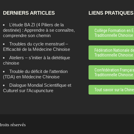
DERNIERS ARTICLES
LIENS PRATIQUES
L’étude BA ZI (4 Piliers de la
destinée) : Apprendre à se connaître,
Collège Formation en E
comprendre son chemin
Traditionnelle Chinoise -
Troubles du cycle menstruel –
Efficacité de la Médecine Chinoise
Fédération Nationale d
Traditionnelle Chinoise
Ateliers – s’initier à la diététique
chinoise
Confédération Françai
Trouble du déficit de l’attention
Traditionnelle Chinoise
(TDA) en Médecine Chinoise
Dialogue Mondial Scientifique et
Tout savoir sur la Chine
Culturel sur l’Acupuncture
its réservés