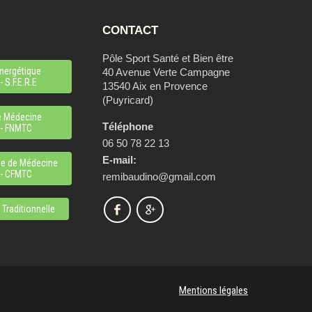
CONTACT
Pôle Sport Santé et Bien être
nergétique
40 Avenue Verte Campagne
 S.F.E.R.E
13540 Aix en Provence
(Puyricard)
e Médecine
Téléphone
 - FNMTC
06 50 78 22 13
E-mail:
se de Médecine
 - CFMTC
remibaudino@gmail.com
 Traditionnelle
Mentions légales