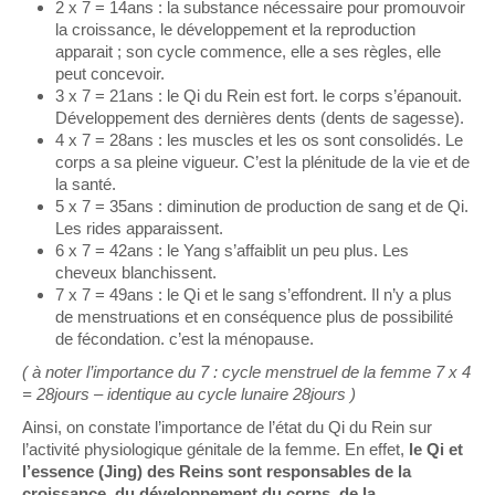
2 x 7 = 14ans : la substance nécessaire pour promouvoir
la croissance, le développement et la reproduction
apparait ; son cycle commence, elle a ses règles, elle
peut concevoir.
3 x 7 = 21ans : le Qi du Rein est fort. le corps s’épanouit.
Développement des dernières dents (dents de sagesse).
4 x 7 = 28ans : les muscles et les os sont consolidés. Le
corps a sa pleine vigueur. C’est la plénitude de la vie et de
la santé.
5 x 7 = 35ans : diminution de production de sang et de Qi.
Les rides apparaissent.
6 x 7 = 42ans : le Yang s’affaiblit un peu plus. Les
cheveux blanchissent.
7 x 7 = 49ans : le Qi et le sang s’effondrent. Il n’y a plus
de menstruations et en conséquence plus de possibilité
de fécondation. c’est la ménopause.
( à noter l’importance du 7 : cycle menstruel de la femme 7 x 4
= 28jours – identique au cycle lunaire 28jours )
Ainsi, on constate l’importance de l’état du Qi du Rein sur
l’activité physiologique génitale de la femme. En effet,
le Qi et
l’essence (Jing) des Reins sont responsables de la
croissance, du développement du corps, de la