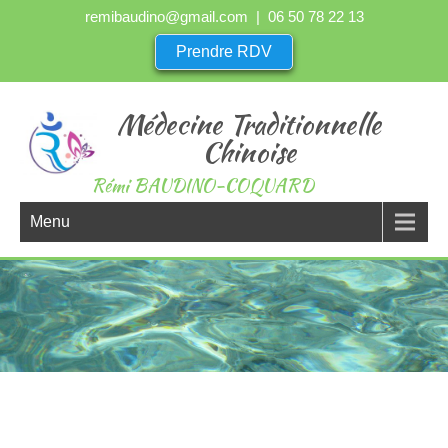
remibaudino@gmail.com
| 06 50 78 22 13
Prendre RDV
Médecine Traditionnelle
Chinoise
Rémi BAUDINO-COQUARD
Menu