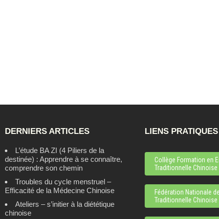
DERNIERS ARTICLES
LIENS PRATIQUES
L’étude BA ZI (4 Piliers de la
destinée) : Apprendre à se connaître,
Collège Formation en E
comprendre son chemin
Traditionnelle Chinoise -
Troubles du cycle menstruel –
Efficacité de la Médecine Chinoise
Fédération Nationale d
Traditionnelle Chinoise
Ateliers – s’initier à la diététique
chinoise