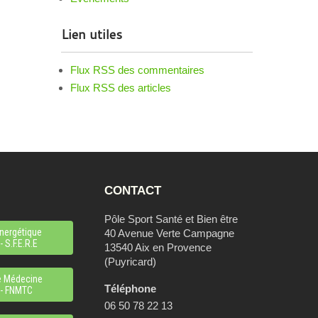
Lien utiles
Flux RSS des commentaires
Flux RSS des articles
CONTACT
Pôle Sport Santé et Bien être
nergétique
40 Avenue Verte Campagne
 S.F.E.R.E
13540 Aix en Provence
(Puyricard)
e Médecine
Téléphone
 - FNMTC
06 50 78 22 13