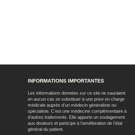
INFORMATIONS IMPORTANTES
Les informations données sur ce site ne sauraient
en aucun cas se substituer à une prise en charge
médicale auprès d'un médecin généraliste ou
spécialiste. C'est une médecine complémentaire à
d'autres traitements. Elle apporte un soulagement
aux douleurs et participe à l'amélioration de l'état
général du patient.