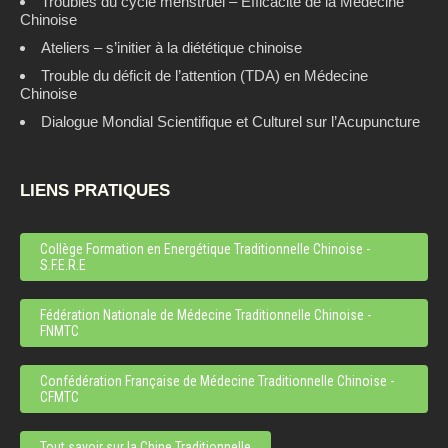
Troubles du cycle menstruel – Efficacité de la Médecine
Chinoise
Ateliers – s’initier à la diététique chinoise
Trouble du déficit de l’attention (TDA) en Médecine
Chinoise
Dialogue Mondial Scientifique et Culturel sur l’Acupuncture
LIENS PRATIQUES
Collège Formation en Energétique Traditionnelle Chinoise -
S.F.E.R.E
Fédération Nationale de Médecine Traditionnelle Chinoise -
FNMTC
Confédération Française de Médecine Traditionnelle Chinoise -
CFMTC
Tout savoir sur la Chine Traditionnelle