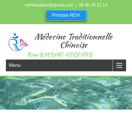
remibaudino@gmail.com
| 06 50 78 22 13
Prendre RDV
Médecine Traditionnelle
Chinoise
Rémi BAUDINO-COQUARD
Menu