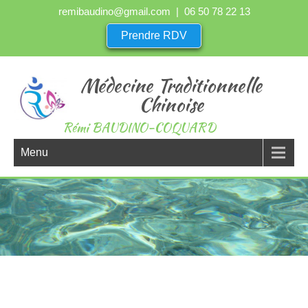
remibaudino@gmail.com
| 06 50 78 22 13
Prendre RDV
Médecine Traditionnelle
Chinoise
Rémi BAUDINO-COQUARD
Menu