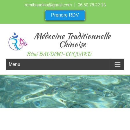
remibaudino@gmail.com
| 06 50 78 22 13
Prendre RDV
Médecine Traditionnelle
Chinoise
Rémi BAUDINO-COQUARD
Menu