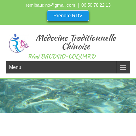
remibaudino@gmail.com
| 06 50 78 22 13
Prendre RDV
Médecine Traditionnelle
Chinoise
Rémi BAUDINO-COQUARD
Menu