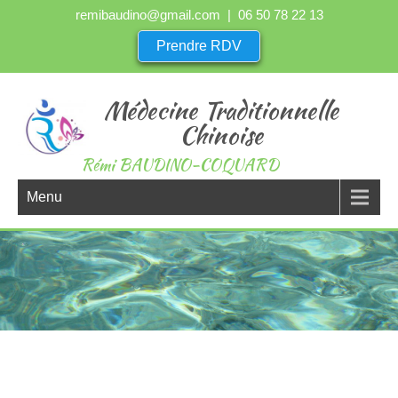
remibaudino@gmail.com
| 06 50 78 22 13
Prendre RDV
Médecine Traditionnelle
Chinoise
Rémi BAUDINO-COQUARD
Menu